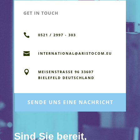
GET IN TOUCH

0521 / 2997 - 303

INTERNATIONAL@ARISTOCOM.EU

MEISENSTRASSE 96 33607 B
IELEFELD DEUTSCHLAND
SENDE UNS EINE NACHRICHT
Sind Sie bereit,